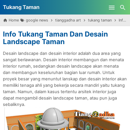
Tukang Taman
Skip to main content
Home
google news
tianggadha art
tukang taman
Info Tukang Taman Dan Desain Landscape Taman
Surabaya
Info Tukang Taman Dan Desain
Landscape Taman
Desain landscape dan desain interior adalah dua area yang 
sangat berlawanan. Desain interior membangun dan menata 
interior rumah, sedangkan desain landscape akan menata 
dan membangun keseluruhan bagian luar rumah. Untuk 
proyek besar yang menuntut lanskap dan desain interior akan 
memiliki tenaga ahli yang bekerja secara mandiri yaitu tukang 
taman. Namun, dalam kasus tertentu arsitek interior juga 
dapat mengambil desain landscape taman, atau pun juga 
sebaliknya.