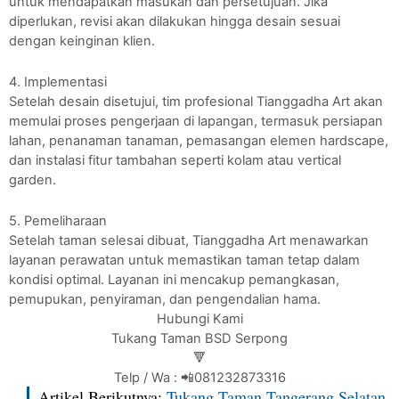
untuk mendapatkan masukan dan persetujuan. Jika
diperlukan, revisi akan dilakukan hingga desain sesuai
dengan keinginan klien.
4. Implementasi
Setelah desain disetujui, tim profesional Tianggadha Art akan
memulai proses pengerjaan di lapangan, termasuk persiapan
lahan, penanaman tanaman, pemasangan elemen hardscape,
dan instalasi fitur tambahan seperti kolam atau vertical
garden.
5. Pemeliharaan
Setelah taman selesai dibuat, Tianggadha Art menawarkan
layanan perawatan untuk memastikan taman tetap dalam
kondisi optimal. Layanan ini mencakup pemangkasan,
pemupukan, penyiraman, dan pengendalian hama.
Hubungi Kami
Tukang Taman BSD Serpong
🔻
Telp / Wa : 📲081232873316
Artikel Berikutnya;
Tukang Taman Tangerang Selatan