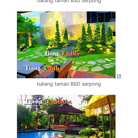
tukang taman BSD serpong
tukang taman BSD serpong